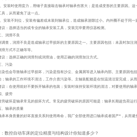
安装时使用蛮力，用锤子直接敲击轴承对轴承伤害大；是造成变形的主要原因。这一
工具，从而避免了这一点。
安装不到位，安装有偏差或未装到轴承位，造成轴承游隙过小。内外圈不处于同一
：选择适当的或专业的轴承安装工具，安装完毕要用仪器检测。
、润滑不良
查，润滑不良是造成轴承过早损坏的主要原因之一。主要原因包括：未及时加注润
润滑方式不正确等等。
：选择正确的润滑剂或润滑油，使用正确的润滑加注方式。
、污染
也会导致轴承过早损坏，污染是指有沙尘、金属屑等进入轴承内部。主要原因包括
染；轴承的工作环境不清洁，工作介质污染等。主轴装配都是在恒温清洁室完成，从
：在使用前好不要拆开轴承的包装；安装时保持安装环境的清洁，对要使用的轴承
、疲劳
破坏是轴承常见的损坏方式。常见的疲劳破坏的原因可能是：轴承长期超负荷运行
轴承的质量
本身质量的好坏直接关系到使用寿命，我厂全部使用进口轴承或者国产*，从而避
篇：
数控自动车床的定位精度与结构设计你知道多少？