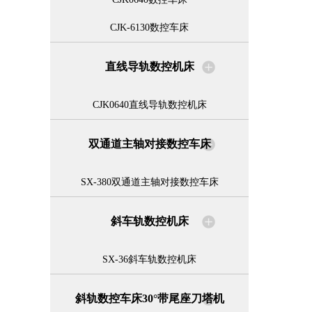
CJK-6130数控车床
直线导轨数控机床
CJK0640直线导轨数控机床
双通道主轴对接数控车床
SX-380双通道主轴对接数控车床
斜车轨数控机床
SX-36斜车轨数控机床
斜轨数控车床30°带尾座刀塔机