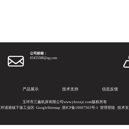
公司邮箱：
65455588@qq.com
产品展示
技术支持
信息反馈
玉环市三鑫机床有限公司www.yhxsxjc.com版权所有
玉环清港镇下湫工业区
GoogleSitemap
浙ICP备19007503号-1
管理登陆
技术支