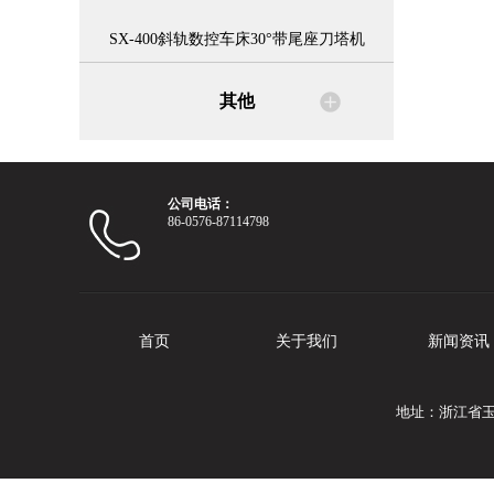
SX-400斜轨数控车床30°带尾座刀塔机
其他
公司电话：
86-0576-87114798
首页
关于我们
新闻资讯
地址：浙江省