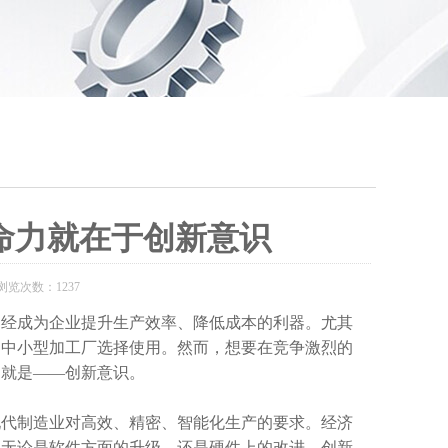
命力就在于创新意识
浏览次数：1237
经成为企业提升生产效率、降低成本的利器。尤其
和中小型加工厂选择使用。然而，想要在竞争激烈的
那就是——创新意识。
代制造业对高效、精密、智能化生产的要求。经济
。无论是软件方面的升级，还是硬件上的改进，创新