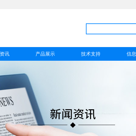
资讯
产品展示
技术支持
信