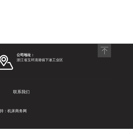
公司地址：
浙江省玉环清港镇下湫工业区
联系我们
持：
机床商务网